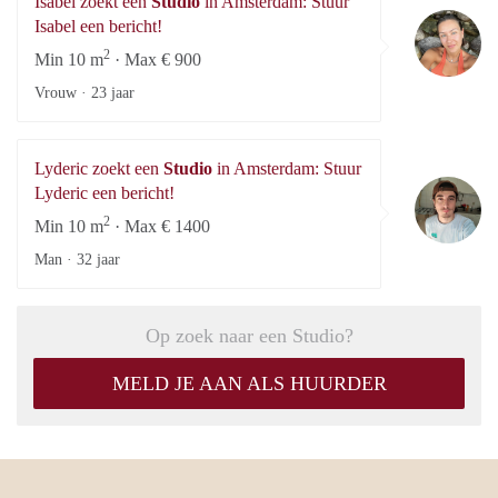
Isabel zoekt een
Studio
in Amsterdam: Stuur
Is
Isabel een bericht!
2
Min 10 m
· Max € 900
Vrouw ·
23 jaar
Lyderic zoekt een
Studio
in Amsterdam: Stuur
Ly
Lyderic een bericht!
2
Min 10 m
· Max € 1400
Man ·
32 jaar
Op zoek naar een Studio?
MELD JE AAN ALS HUURDER