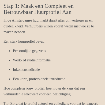
Stap 1: Maak een Compleet en
Betrouwbaar Huurprofiel Aan
In de Amsterdamse huurmarkt draait alles om vertrouwen en
duidelijkheid. Verhuurders willen vooraf weten met wie zij te
maken hebben.
Een sterk huurprofiel bevat:
Persoonlijke gegevens
Werk- of studieinformatie
Inkomensindicatie
Een korte, professionele introductie
Hoe completer jouw profiel, hoe groter de kans dat een
verhuurder je selecteert voor een bezichtiging.
Tip: Zorg dat je profiel actueel en volledig is voordat je reageert.