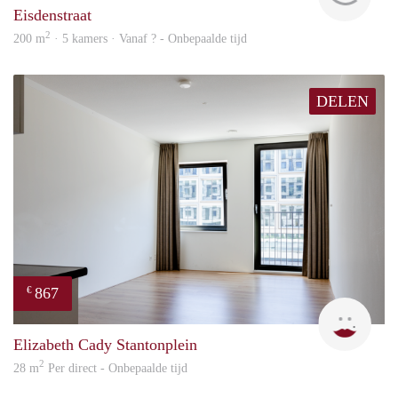
Eisdenstraat
2
200 m
· 5 kamers · Vanaf ? - Onbepaalde tijd
DELEN
867
€
Mirj
Elizabeth Cady Stantonplein
2
28 m
Per direct - Onbepaalde tijd