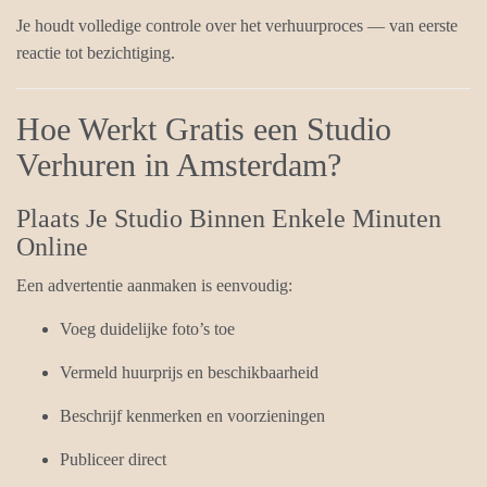
Je houdt volledige controle over het verhuurproces — van eerste
reactie tot bezichtiging.
Hoe Werkt Gratis een Studio
Verhuren in Amsterdam?
Plaats Je Studio Binnen Enkele Minuten
Online
Een advertentie aanmaken is eenvoudig:
Voeg duidelijke foto’s toe
Vermeld huurprijs en beschikbaarheid
Beschrijf kenmerken en voorzieningen
Publiceer direct