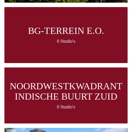
BG-TERREIN E.O.
0 Studio's
NOORDWESTKWADRANT
INDISCHE BUURT ZUID
0 Studio's