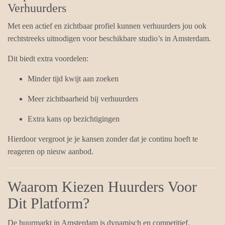
Verhuurders
Met een actief en zichtbaar profiel kunnen verhuurders jou ook
rechtstreeks uitnodigen voor beschikbare studio’s in Amsterdam.
Dit biedt extra voordelen:
Minder tijd kwijt aan zoeken
Meer zichtbaarheid bij verhuurders
Extra kans op bezichtigingen
Hierdoor vergroot je je kansen zonder dat je continu hoeft te
reageren op nieuw aanbod.
Waarom Kiezen Huurders Voor
Dit Platform?
De huurmarkt in Amsterdam is dynamisch en competitief.