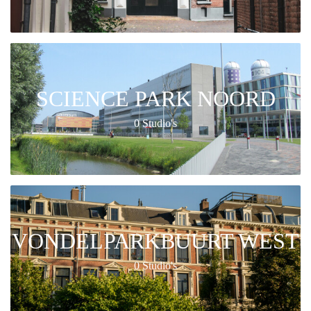
SCIENCE PARK NOORD
0 Studio's
VONDELPARKBUURT WEST
0 Studio's