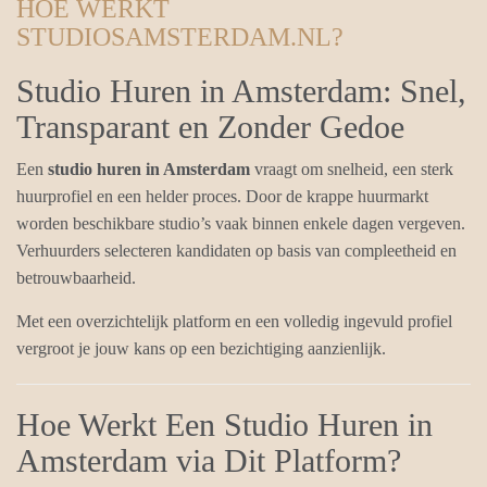
HOE WERKT
STUDIOSAMSTERDAM.NL?
Studio Huren in Amsterdam: Snel,
Transparant en Zonder Gedoe
Een
studio huren in Amsterdam
vraagt om snelheid, een sterk
huurprofiel en een helder proces. Door de krappe huurmarkt
worden beschikbare studio’s vaak binnen enkele dagen vergeven.
Verhuurders selecteren kandidaten op basis van compleetheid en
betrouwbaarheid.
Met een overzichtelijk platform en een volledig ingevuld profiel
vergroot je jouw kans op een bezichtiging aanzienlijk.
Hoe Werkt Een Studio Huren in
Amsterdam via Dit Platform?