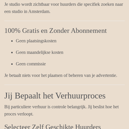
Je studio wordt zichtbaar voor huurders die specifiek zoeken naar
een studio in Amsterdam.
100% Gratis en Zonder Abonnement
Geen plaatsingskosten
Geen maandelijkse kosten
Geen commissie
Je betaalt niets voor het plaatsen of beheren van je advertentie.
Jij Bepaalt het Verhuurproces
Bij particuliere verhuur is controle belangrijk. Jij beslist hoe het
proces verloopt.
Selecteer Zelf Geschikte Huurders