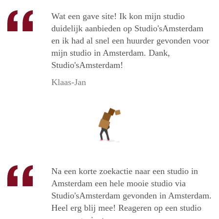
Wat een gave site! Ik kon mijn studio
duidelijk aanbieden op Studio'sAmsterdam
en ik had al snel een huurder gevonden voor
mijn studio in Amsterdam. Dank,
Studio'sAmsterdam!
Klaas-Jan
Na een korte zoekactie naar een studio in
Amsterdam een hele mooie studio via
Studio'sAmsterdam gevonden in Amsterdam.
Heel erg blij mee! Reageren op een studio