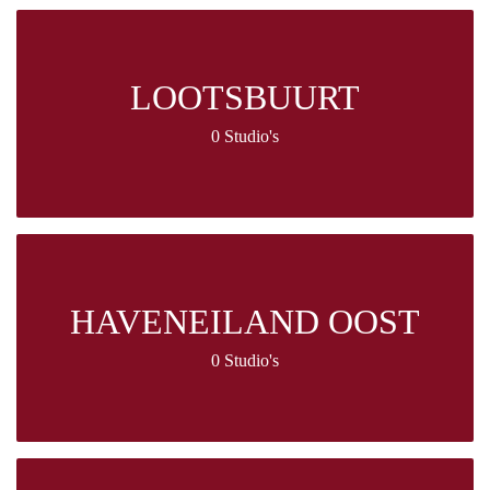
LOOTSBUURT
0 Studio's
HAVENEILAND OOST
0 Studio's