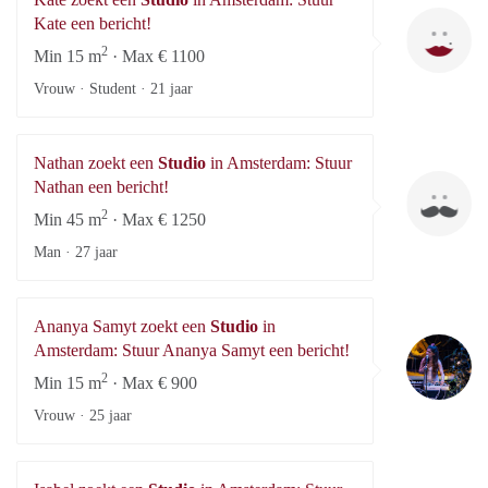
Ka
Kate een bericht!
2
Min 15 m
· Max € 1100
Vrouw · Student ·
21 jaar
Nathan zoekt een
Studio
in Amsterdam: Stuur
Na
Nathan een bericht!
2
Min 45 m
· Max € 1250
Man ·
27 jaar
Ananya Samyt zoekt een
Studio
in
An
Amsterdam: Stuur Ananya Samyt een bericht!
2
Min 15 m
· Max € 900
Vrouw ·
25 jaar