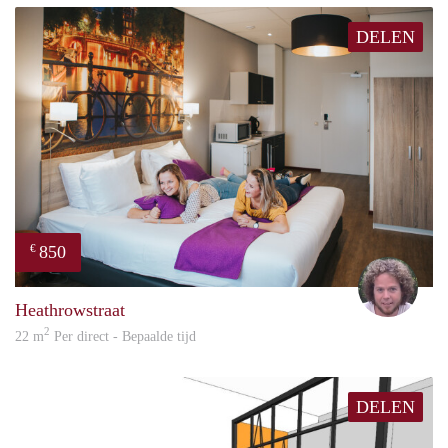
DELEN
850
€
Davi
Heathrowstraat
2
22 m
Per direct - Bepaalde tijd
DELEN