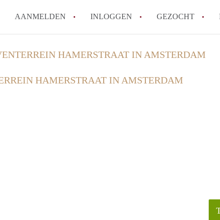
AANMELDEN
INLOGGEN
GEZOCHT
Wat is het verschil tussen een 
VENTERREIN HAMERSTRAAT IN AMSTERDAM
Hoe vind ik een betaalbare stu
ERREIN HAMERSTRAAT IN AMSTERDAM
Wat kost een studio in Amster
Wat is de gemiddelde huurprijs
Wat is een Studio in Amsterda
Alle veelgestelde vragen