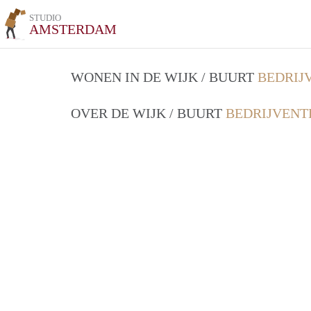
STUDIO
AMSTERDAM
WONEN IN DE WIJK / BUURT
BEDRIJ
OVER DE WIJK / BUURT
BEDRIJVENT