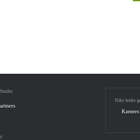
 Studio
Niks leuks g
artners
Kamers
nd