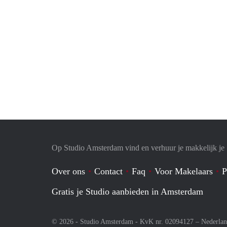
Op Studio Amsterdam vind en verhuur je makkelijk je
Over ons
Contact
Faq
Voor Makelaars
P
Gratis je Studio aanbieden in Amsterdam
© 2026 - Studio Amsterdam - KvK nr. 02094127 –
Nederla