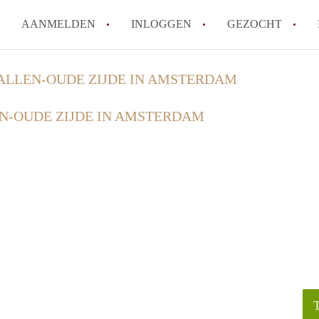
AANMELDEN
INLOGGEN
GEZOCHT
Wat is het verschil tussen een 
LLEN-OUDE ZIJDE IN AMSTERDAM
Hoe vind ik een betaalbare stu
-OUDE ZIJDE IN AMSTERDAM
Wat kost een studio in Amster
Wat is de gemiddelde huurprijs
Wat is een Studio in Amsterda
Alle veelgestelde vragen