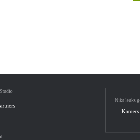
 Studio
Niks leuks g
artners
Kamers
nd