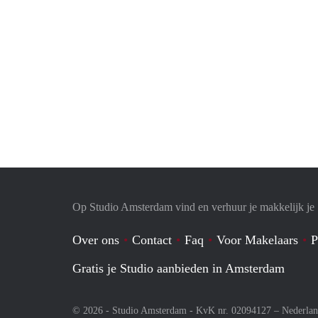
Op Studio Amsterdam vind en verhuur je makkelijk je
Over ons
Contact
Faq
Voor Makelaars
P
Gratis je Studio aanbieden in Amsterdam
© 2026 - Studio Amsterdam - KvK nr. 02094127 –
Nederla