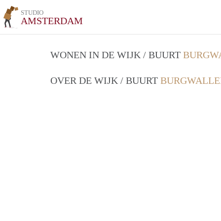
STUDIO
AMSTERDAM
WONEN IN DE WIJK / BUURT
BURGWA
OVER DE WIJK / BUURT
BURGWALLEN