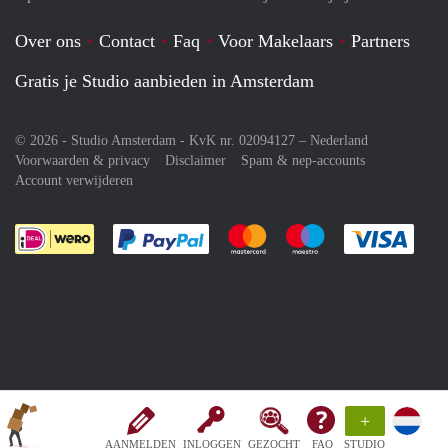
Over ons
Contact
Faq
Voor Makelaars
Partners
Gratis je Studio aanbieden in Amsterdam
© 2026 - Studio Amsterdam - KvK nr. 02094127 –
Nederland
Voorwaarden & privacy
Disclaimer
Spam & nep-accounts
Account verwijderen
Je rekent gemakkelijk af met Paypal
Je rekent gemakkelijk af met M
Je rekent gemakkelij
Je re
+
AANMELDEN
INLOGGEN
GEZOCHT
FAQ
STUDIO