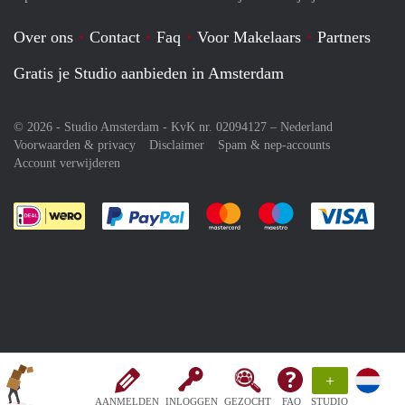
Over ons
Contact
Faq
Voor Makelaars
Partners
Gratis je Studio aanbieden in Amsterdam
© 2026 - Studio Amsterdam - KvK nr. 02094127 –
Nederland
Voorwaarden & privacy
Disclaimer
Spam & nep-accounts
Account verwijderen
Je rekent gemakkelijk af met Paypal
Je rekent gemakkelijk af met M
Je rekent gemakkelij
Je re
+
AANMELDEN
INLOGGEN
GEZOCHT
FAQ
STUDIO