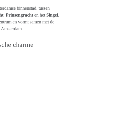
terdamse binnenstad, tussen
ht
,
Prinsengracht
en het
Singel
.
entrum en vormt samen met de
an Amsterdam.
sche charme