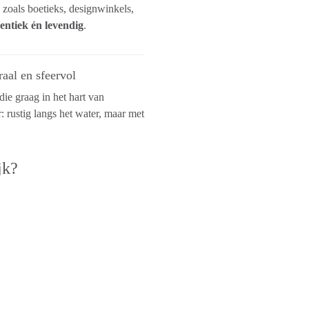
 zoals boetieks, designwinkels,
entiek én levendig
.
aal en sfeervol
ie graag in het hart van
ustig langs het water, maar met
jk?