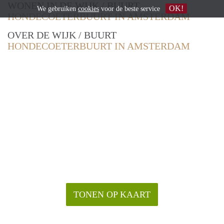
WONEN IN DE WIJK / BUURT
OK!
We gebruiken
cookies
voor de beste service
HONDECOETERBUURT IN AMSTERDAM
OVER DE WIJK / BUURT
HONDECOETERBUURT IN AMSTERDAM
TONEN OP KAART