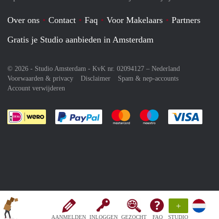
Over ons
Contact
Faq
Voor Makelaars
Partners
Gratis je Studio aanbieden in Amsterdam
© 2026 - Studio Amsterdam - KvK nr. 02094127 –
Nederland
Voorwaarden & privacy
Disclaimer
Spam & nep-accounts
Account verwijderen
Je rekent gemakkelijk af met Paypal
Je rekent gemakkelijk af met M
Je rekent gemakkelij
Je re
+
AANMELDEN
INLOGGEN
GEZOCHT
FAQ
STUDIO