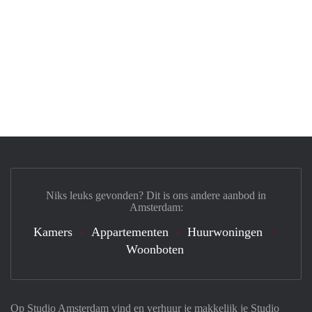
Niks leuks gevonden? Dit is ons andere aanbod in
Amsterdam:
Kamers
Appartementen
Huurwoningen
Woonboten
Op Studio Amsterdam vind en verhuur je makkelijk je Studio