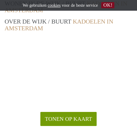
WONEN IN DE WIJK / BUURT
KADOELEN IN
OK!
We gebruiken
cookies
voor de beste service
AMSTERDAM
OVER DE WIJK / BUURT
KADOELEN IN
AMSTERDAM
TONEN OP KAART