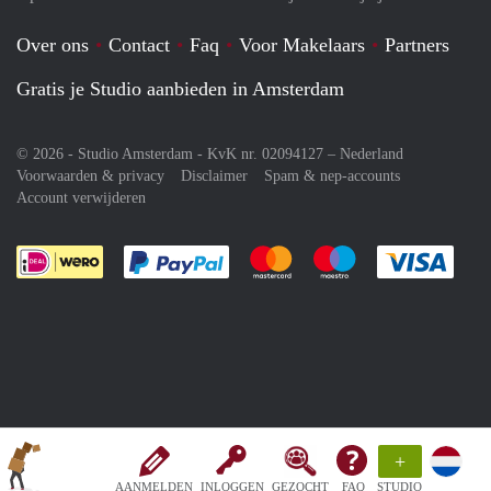
Over ons
Contact
Faq
Voor Makelaars
Partners
Gratis je Studio aanbieden in Amsterdam
© 2026 - Studio Amsterdam - KvK nr. 02094127 –
Nederland
Voorwaarden & privacy
Disclaimer
Spam & nep-accounts
Account verwijderen
Je rekent gemakkelijk af met Paypal
Je rekent gemakkelijk af met M
Je rekent gemakkelij
Je re
+
AANMELDEN
INLOGGEN
GEZOCHT
FAQ
STUDIO