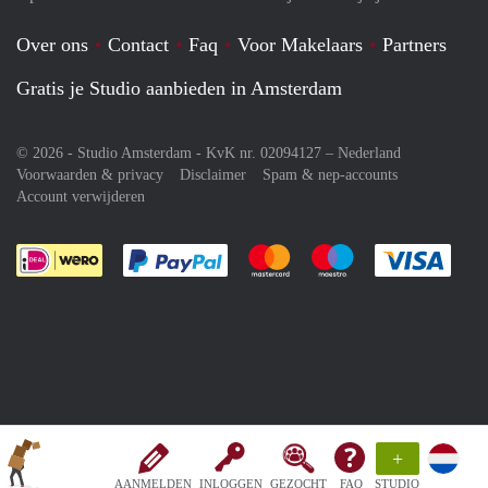
Over ons
Contact
Faq
Voor Makelaars
Partners
Gratis je Studio aanbieden in Amsterdam
© 2026 - Studio Amsterdam - KvK nr. 02094127 –
Nederland
Voorwaarden & privacy
Disclaimer
Spam & nep-accounts
Account verwijderen
Je rekent gemakkelijk af met Paypal
Je rekent gemakkelijk af met M
Je rekent gemakkelij
Je re
+
AANMELDEN
INLOGGEN
GEZOCHT
FAQ
STUDIO