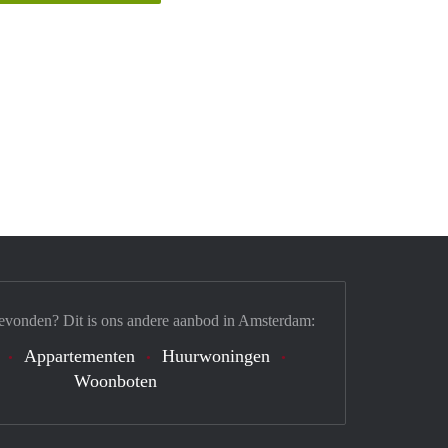
evonden? Dit is ons andere aanbod in Amsterdam:
Appartementen
Huurwoningen
Woonboten