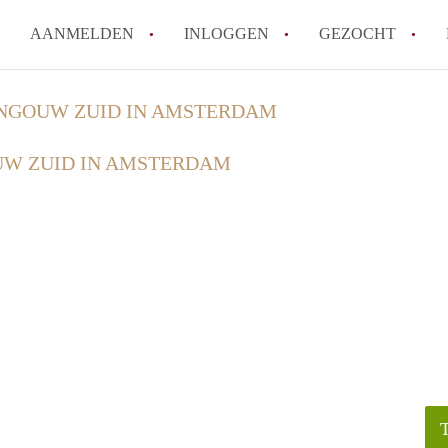
AANMELDEN
INLOGGEN
GEZOCHT
Wat is het verschil tussen een 
GOUW ZUID IN AMSTERDAM
Hoe vind ik een betaalbare stu
W ZUID IN AMSTERDAM
Wat kost een studio in Amster
Wat is de gemiddelde huurprijs
Wat is een Studio in Amsterda
Alle veelgestelde vragen