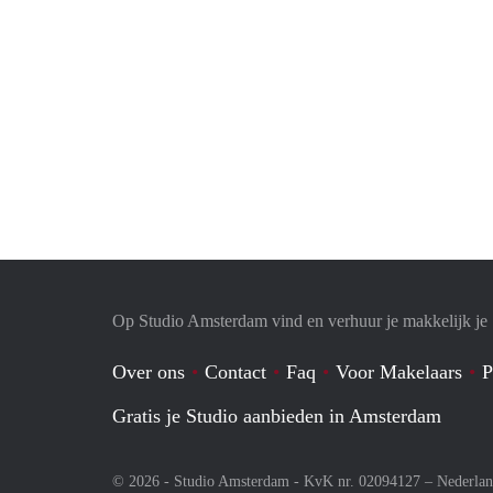
Op Studio Amsterdam vind en verhuur je makkelijk je
Over ons
Contact
Faq
Voor Makelaars
P
Gratis je Studio aanbieden in Amsterdam
© 2026 - Studio Amsterdam - KvK nr. 02094127 –
Nederla