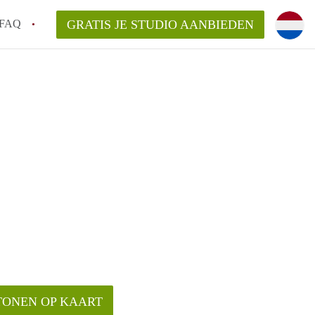
FAQ
GRATIS JE STUDIO AANBIEDEN
studio en een appartement?
dio in Amsterdam?
dam?
 van een studio in Amsterdam?
m?
TONEN OP KAART