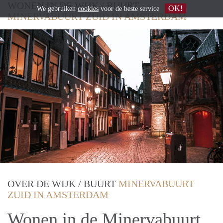
WONEN IN DE WIJK / BUURT
OK!
We gebruiken
cookies
voor de beste service
MINERVABUURT ZUID IN AMSTERDAM
OVER DE WIJK / BUURT
MINERVABUURT
ZUID IN AMSTERDAM
Wonen in de Minervabuurt