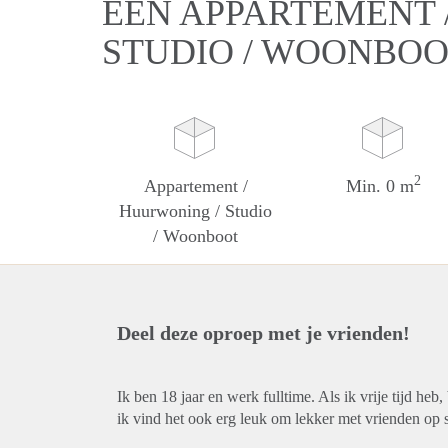
EEN APPARTEMENT 
STUDIO / WOONBO
2
Appartement /
Min. 0 m
Huurwoning / Studio
/ Woonboot
Deel deze oproep met je vrienden!
Ik ben 18 jaar en werk fulltime. Als ik vrije tijd he
ik vind het ook erg leuk om lekker met vrienden op s