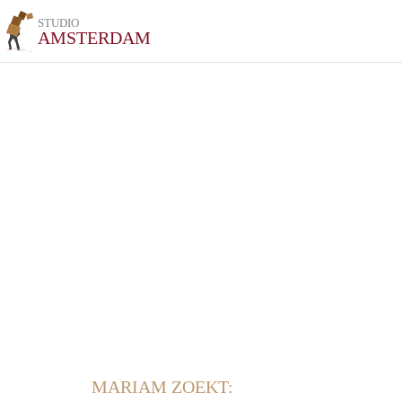
STUDIO
AMSTERDAM
MARIAM ZOEKT: