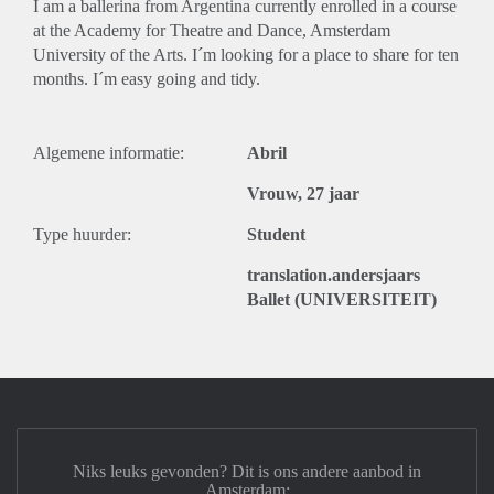
I am a ballerina from Argentina currently enrolled in a course
at the Academy for Theatre and Dance, Amsterdam
University of the Arts. I´m looking for a place to share for ten
months. I´m easy going and tidy.
Algemene informatie:
Abril
Vrouw, 27 jaar
Type huurder:
Student
translation.andersjaars
Ballet (UNIVERSITEIT)
Niks leuks gevonden? Dit is ons andere aanbod in
Amsterdam: