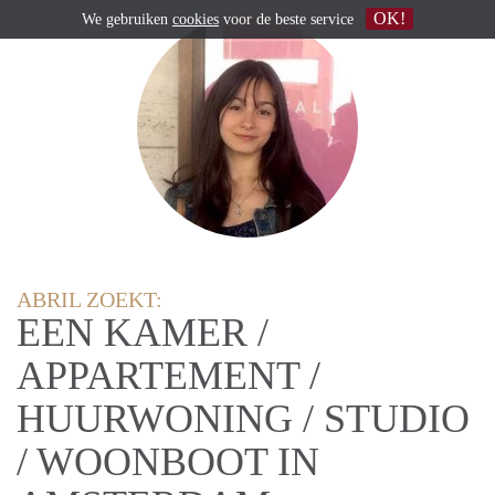
OK!
We gebruiken
cookies
voor de beste service
ABRIL ZOEKT:
EEN KAMER /
APPARTEMENT /
HUURWONING / STUDIO
/ WOONBOOT IN