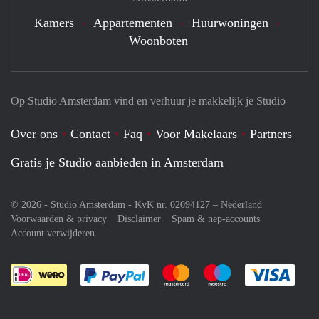
Kamers
Appartementen
Huurwoningen
Woonboten
Op Studio Amsterdam vind en verhuur je makkelijk je Studio
Over ons
Contact
Faq
Voor Makelaars
Partners
Gratis je Studio aanbieden in Amsterdam
© 2026 - Studio Amsterdam - KvK nr. 02094127 –
Nederland
Voorwaarden & privacy
Disclaimer
Spam & nep-accounts
Account verwijderen
Je rekent gemakkelijk af met Paypal
Je rekent gemakkelijk af met M
Je rekent gemakkelij
Je re