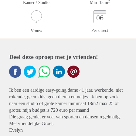
2
Kamer / Studio
Min. 18 m
06
Per direct
Vrouw
Deel deze oproep met je vrienden!
Ik ben een aardige easy-going dame 41 jaar, werkende, niet
rokende, geen kids, geen dieren en netjes. Ik ben op zoek
naar een studio of grote kamer minimaal 18m2 max 25 of
groter, mijn budget is 720 euro per maand
Die graag geniet er veel van sporten en dansen regelmatig.
Met vriendelijke Groet,
Evelyn