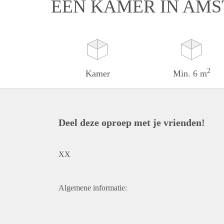
EEN KAMER IN AM
2
Kamer
Min. 6 m
Deel deze oproep met je vrienden!
XX
Algemene informatie: