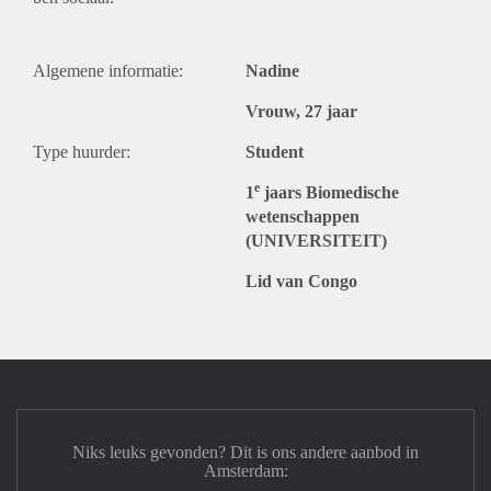
Algemene informatie:
Nadine
Vrouw, 27 jaar
Type huurder:
Student
e
1
jaars Biomedische
wetenschappen
(UNIVERSITEIT)
Lid van Congo
Niks leuks gevonden? Dit is ons andere aanbod in
Amsterdam: