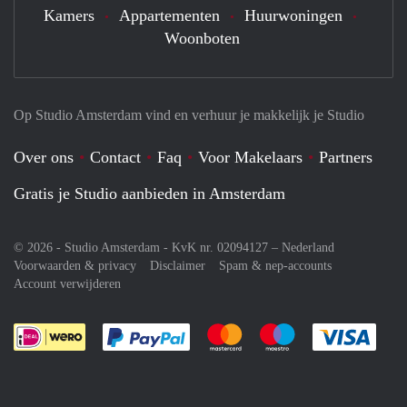
Kamers
Appartementen
Huurwoningen
Woonboten
Op Studio Amsterdam vind en verhuur je makkelijk je Studio
Over ons
Contact
Faq
Voor Makelaars
Partners
Gratis je Studio aanbieden in Amsterdam
© 2026 - Studio Amsterdam - KvK nr. 02094127 –
Nederland
Voorwaarden & privacy
Disclaimer
Spam & nep-accounts
Account verwijderen
Je rekent gemakkelijk af met Paypal
Je rekent gemakkelijk af met M
Je rekent gemakkelij
Je re