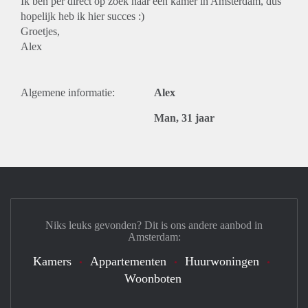
Ik ben per direct op zoek naar een kamer in Amsterdam, dus
hopelijk heb ik hier succes :)
Groetjes,
Alex
Algemene informatie:
Alex
Man, 31 jaar
Niks leuks gevonden? Dit is ons andere aanbod in
Amsterdam:
Kamers
Appartementen
Huurwoningen
Woonboten