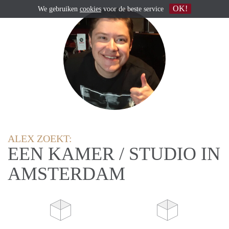
OK!
We gebruiken
cookies
voor de beste service
ALEX ZOEKT:
EEN KAMER / STUDIO IN
AMSTERDAM