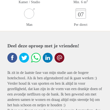
2
Kamer / Studio
Min. 6 m
07
Man
Per direct
Deel deze oproep met je vrienden!
Ik zit in de laatste fase van mijn studie aan de hogere
hotelschool. Als ik ben afgestudeerd zal ik gaan werken :)
Verder houd ik van sporten en ben ik altijd in voor
gezelligheid, dat kan zijn in de vorm van een drankje doen of
een avondje netflixen op de bank. Ik ben gewend om met
anderen samen te wonen en draag altijd mijn steentje bij om
het huis schoon en netjes te houden :)