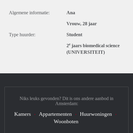
Algemene informatie:
Ana
Vrouw, 28 jaar
Type huurder:
Student
e
2
jaars biomedical science
(UNIVERSITEIT)
Niks leuks gevonden? Dit is ons andere aanbod in
Amsterdam:
Kamers
Appartementen
Huurwoningen
Woonboten