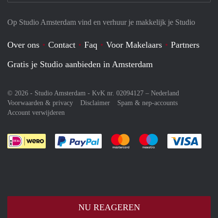
Op Studio Amsterdam vind en verhuur je makkelijk je Studio
Over ons
Contact
Faq
Voor Makelaars
Partners
Gratis je Studio aanbieden in Amsterdam
© 2026 - Studio Amsterdam - KvK nr. 02094127 –
Nederland
Voorwaarden & privacy
Disclaimer
Spam & nep-accounts
Account verwijderen
Je rekent gemakkelijk af met Paypal
Je rekent gemakkelijk af met M
Je rekent gemakkelij
Je re
NU REAGEREN