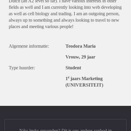
Dutch (an A2 level so far). I have various interests in other
fields as well and I am currently looking into web developing
as well as cell biology and trading. I am an outgoing person,
always up to something and always looking to travel to new
places and meeting various people!
Algemene informatie:
Teodora Maria
Vrouw, 29 jaar
Type huurder:
Student
e
1
jaars Marketing
(UNIVERSITEIT)
Niks leuks gevonden? Dit is ons andere aanbod in