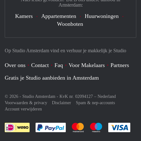
Amsterdam:
Kamers
Appartementen
Huurwoningen
Woonboten
Op Studio Amsterdam vind en verhuur je makkelijk je Studio
Over ons
Contact
Faq
Voor Makelaars
Partners
Gratis je Studio aanbieden in Amsterdam
© 2026 - Studio Amsterdam - KvK nr. 02094127 –
Nederland
Voorwaarden & privacy
Disclaimer
Spam & nep-accounts
Account verwijderen
Je rekent gemakkelijk af met Paypal
Je rekent gemakkelijk af met M
Je rekent gemakkelij
Je re