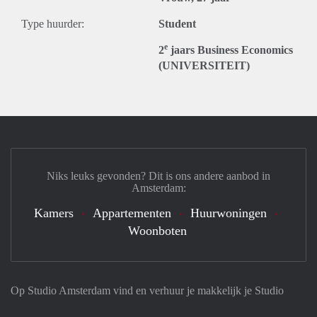
Type huurder:
Student
e
2
jaars Business Economics
(UNIVERSITEIT)
Niks leuks gevonden? Dit is ons andere aanbod in
Amsterdam:
Kamers
Appartementen
Huurwoningen
Woonboten
Op Studio Amsterdam vind en verhuur je makkelijk je Studio