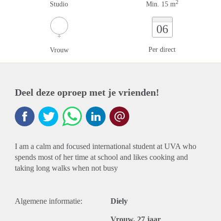
2
Studio
Min. 15 m
06
Per direct
Vrouw
Deel deze oproep met je vrienden!
I am a calm and focused international student at UVA who
spends most of her time at school and likes cooking and
taking long walks when not busy
Algemene informatie:
Diely
Vrouw, 27 jaar