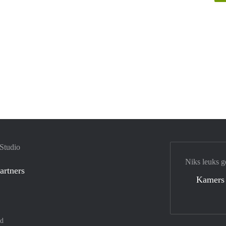
 Studio
Niks leuks g
artners
Kamers
nd