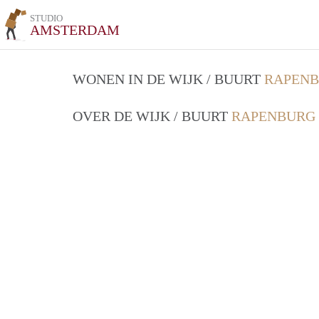
STUDIO
AMSTERDAM
WONEN IN DE WIJK / BUURT
RAPENB
OVER DE WIJK / BUURT
RAPENBURG