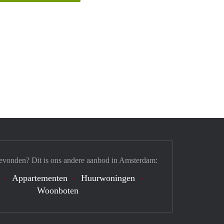
evonden? Dit is ons andere aanbod in Amsterdam:
Appartementen
Huurwoningen
Woonboten