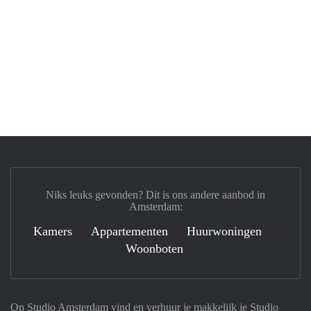
Niks leuks gevonden? Dit is ons andere aanbod in
Amsterdam:
Kamers
Appartementen
Huurwoningen
Woonboten
Op Studio Amsterdam vind en verhuur je makkelijk je Studio