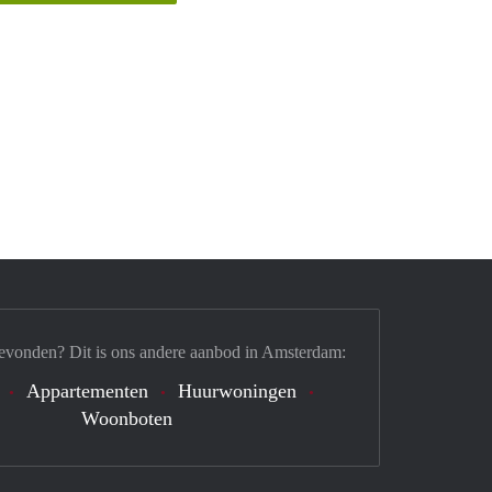
evonden? Dit is ons andere aanbod in Amsterdam:
Appartementen
Huurwoningen
Woonboten