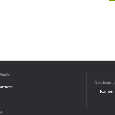
 Studio
Niks leuks g
artners
Kamers
nd