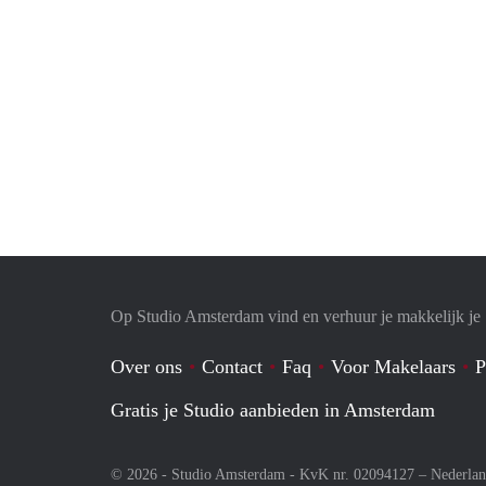
Op Studio Amsterdam vind en verhuur je makkelijk je
Over ons
Contact
Faq
Voor Makelaars
P
Gratis je Studio aanbieden in Amsterdam
© 2026 - Studio Amsterdam - KvK nr. 02094127 –
Nederla