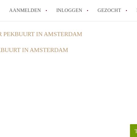
AANMELDEN
INLOGGEN
GEZOCHT
Wat is het verschil tussen een 
R PEKBUURT IN AMSTERDAM
Hoe vind ik een betaalbare stu
KBUURT IN AMSTERDAM
Wat kost een studio in Amster
Wat is de gemiddelde huurprijs
Wat is een Studio in Amsterda
Alle veelgestelde vragen