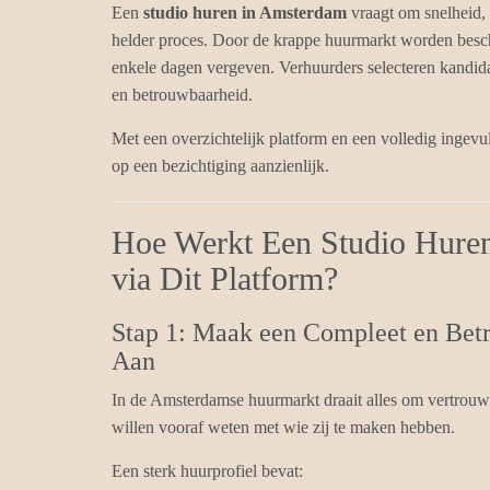
Een
studio huren in Amsterdam
vraagt om snelheid, 
helder proces. Door de krappe huurmarkt worden besch
enkele dagen vergeven. Verhuurders selecteren kandid
en betrouwbaarheid.
Met een overzichtelijk platform en een volledig ingevu
op een bezichtiging aanzienlijk.
Hoe Werkt Een Studio Hure
via Dit Platform?
Stap 1: Maak een Compleet en Bet
Aan
In de Amsterdamse huurmarkt draait alles om vertrouw
willen vooraf weten met wie zij te maken hebben.
Een sterk huurprofiel bevat: