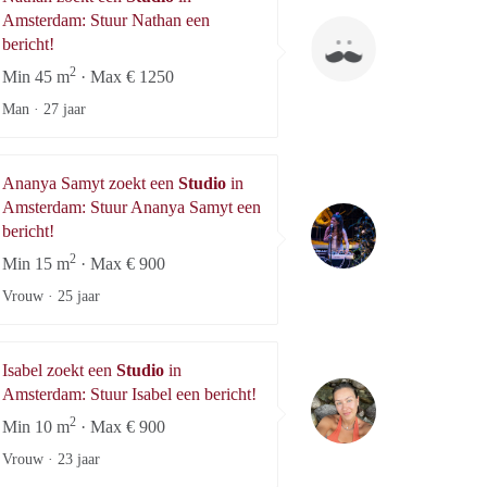
Amsterdam: Stuur Nathan een
Nathan
bericht!
2
Min 45 m
· Max € 1250
Man ·
27 jaar
Ananya Samyt zoekt een
Studio
in
Amsterdam: Stuur Ananya Samyt een
Ananya Samyt
bericht!
2
Min 15 m
· Max € 900
Vrouw ·
25 jaar
Isabel zoekt een
Studio
in
Isabel
Amsterdam: Stuur Isabel een bericht!
2
Min 10 m
· Max € 900
Vrouw ·
23 jaar