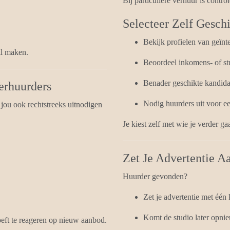
Bij particuliere verhuur is control
Selecteer Zelf Gesch
Bekijk profielen van geïnt
il maken.
Beoordeel inkomens- of s
Benader geschikte kandida
erhuurders
Nodig huurders uit voor ee
 jou ook rechtstreeks uitnodigen
Je kiest zelf met wie je verder gaa
Zet Je Advertentie Aa
Huurder gevonden?
Zet je advertentie met één k
Komt de studio later opni
oeft te reageren op nieuw aanbod.