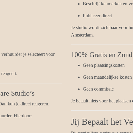
Beschrijf kenmerken en v
Publiceer direct
Je studio wordt zichtbaar voor hu
Amsterdam.
100% Gratis en Zon
 verhuurder je selecteert voor
Geen plaatsingskosten
 reageert.
Geen maandelijkse kosten
Geen commissie
are Studio’s
Je betaalt niets voor het plaatsen
Dan kun je direct reageren.
uurder. Hierdoor:
Jij Bepaalt het V