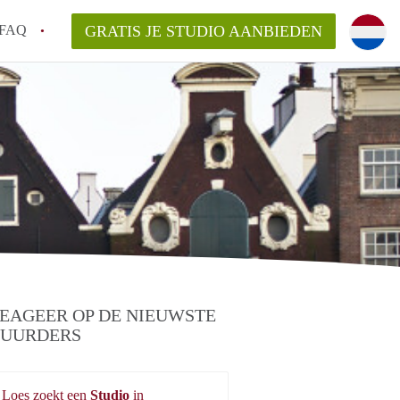
FAQ
GRATIS JE STUDIO AANBIEDEN
studio en een appartement?
dio in Amsterdam?
dam?
 van een studio in Amsterdam?
m?
EAGEER OP DE NIEUWSTE
UURDERS
Loes zoekt een
Studio
in