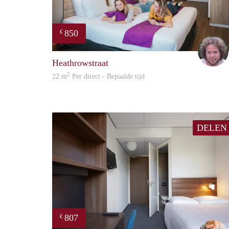
850
€
Heathrowstraat
2
22 m
Per direct - Bepaalde tijd
DELEN
807
€