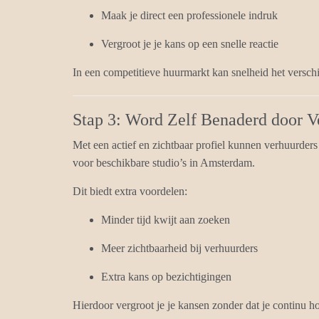
Maak je direct een professionele indruk
Vergroot je je kans op een snelle reactie
In een competitieve huurmarkt kan snelheid het versch
Stap 3: Word Zelf Benaderd door V
Met een actief en zichtbaar profiel kunnen verhuurders
voor beschikbare studio’s in Amsterdam.
Dit biedt extra voordelen:
Minder tijd kwijt aan zoeken
Meer zichtbaarheid bij verhuurders
Extra kans op bezichtigingen
Hierdoor vergroot je je kansen zonder dat je continu h