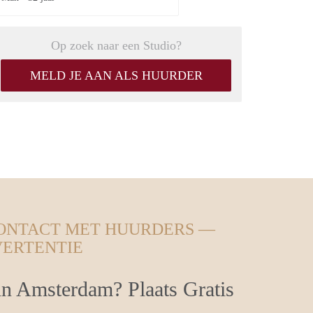
Op zoek naar een Studio?
MELD JE AAN ALS HUURDER
CONTACT MET HUURDERS —
VERTENTIE
in Amsterdam? Plaats Gratis