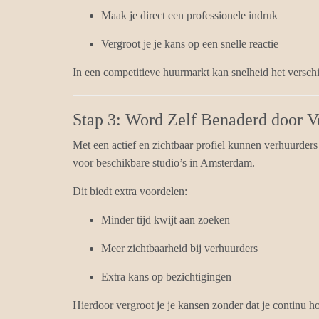
Maak je direct een professionele indruk
Vergroot je je kans op een snelle reactie
In een competitieve huurmarkt kan snelheid het versch
Stap 3: Word Zelf Benaderd door V
Met een actief en zichtbaar profiel kunnen verhuurders
voor beschikbare studio’s in Amsterdam.
Dit biedt extra voordelen:
Minder tijd kwijt aan zoeken
Meer zichtbaarheid bij verhuurders
Extra kans op bezichtigingen
Hierdoor vergroot je je kansen zonder dat je continu h