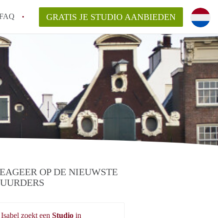
FAQ
GRATIS JE STUDIO AANBIEDEN
studio en een appartement?
dio in Amsterdam?
dam?
 van een studio in Amsterdam?
m?
EAGEER OP DE NIEUWSTE
UURDERS
Isabel zoekt een
Studio
in