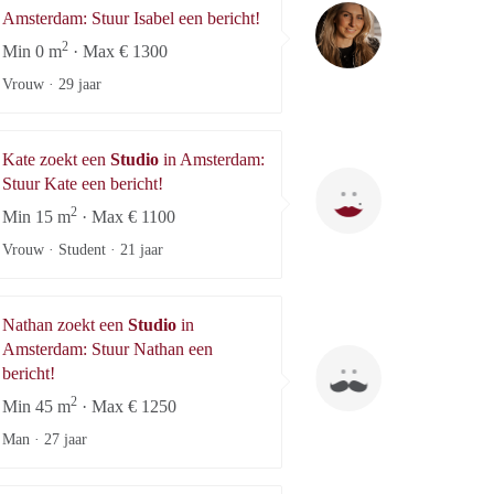
Isabel
Amsterdam: Stuur Isabel een bericht!
2
Min 0 m
· Max € 1300
Vrouw ·
29 jaar
Kate zoekt een
Studio
in Amsterdam:
Kate
Stuur Kate een bericht!
2
Min 15 m
· Max € 1100
Vrouw · Student ·
21 jaar
Nathan zoekt een
Studio
in
Amsterdam: Stuur Nathan een
Nathan
bericht!
2
Min 45 m
· Max € 1250
Man ·
27 jaar