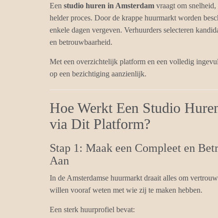
Een
studio huren in Amsterdam
vraagt om snelheid, 
helder proces. Door de krappe huurmarkt worden besch
enkele dagen vergeven. Verhuurders selecteren kandid
en betrouwbaarheid.
Met een overzichtelijk platform en een volledig ingevu
op een bezichtiging aanzienlijk.
Hoe Werkt Een Studio Hure
via Dit Platform?
Stap 1: Maak een Compleet en Bet
Aan
In de Amsterdamse huurmarkt draait alles om vertrouw
willen vooraf weten met wie zij te maken hebben.
Een sterk huurprofiel bevat: