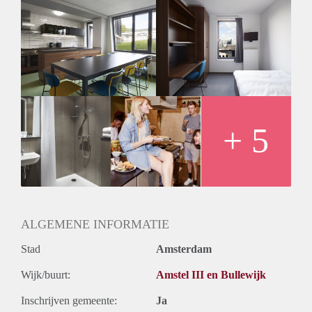
gym, laundry facilities, a restaurant/bar with great events and
a super cool group of students from all over the world. The
room is available for students only for 10 months period
from €758 p/m based on 15 m2, with all gas/water/electricity
bills included. No extra fees!
We’re located in Amsterdam West is a 15 min bike/tram ride
into the city center, close to universities (VU, etc.), the
Sloterplas Park and within walking distance to trendy new
hotspot, DeSchool. Feel free to visit us or send us a message
+ 5
for more info! :)
ALGEMENE INFORMATIE
Stad
Amsterdam
Wijk/buurt:
Amstel III en Bullewijk
Inschrijven gemeente:
Ja