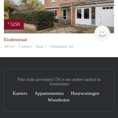
5250
€
AMST
Eisdenstraat
2
200 m
· 5 kamers · Vanaf ? - Onbepaalde tijd
Niks leuks gevonden? Dit is ons andere aanbod in
Amsterdam:
Kamers
Appartementen
Huurwoningen
Woonboten