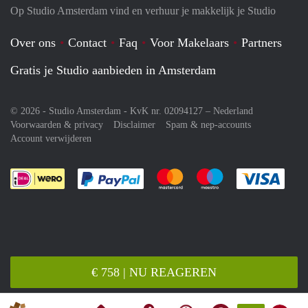
Op Studio Amsterdam vind en verhuur je makkelijk je Studio
Over ons
Contact
Faq
Voor Makelaars
Partners
Gratis je Studio aanbieden in Amsterdam
© 2026 - Studio Amsterdam - KvK nr. 02094127 –
Nederland
Voorwaarden & privacy
Disclaimer
Spam & nep-accounts
Account verwijderen
Je rekent gemakkelijk af met Paypal
Je rekent gemakkelijk af met M
Je rekent gemakkelij
Je re
€ 758 | NU REAGEREN