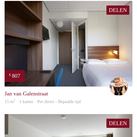
DELEN
807
€
Carte
Jan van Galenstraat
2
15 m
· 1 kamer · Per direct - Bepaalde tijd
DELEN