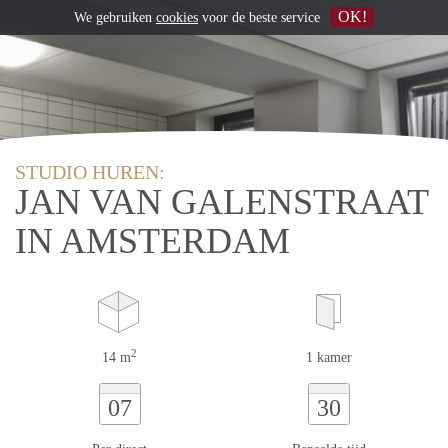
OK!
We gebruiken
cookies
voor de beste service
STUDIO HUREN:
JAN VAN GALENSTRAAT
IN AMSTERDAM
2
14 m
1 kamer
07
30