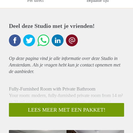
Per direct
Bepaalde tijd
Deel deze Studio met je vrienden!
Op deze pagina vind je alle informatie over deze Studio in
Amsterdam. Als je vragen hebt kun je contact opnemen met
de aanbieder.
Fully-Furnished Room with Private Bathroom
Your room: modern, fully-furnished private room from 14 m²
to 21 m² with a private bathroom and private or shared
kitchen (depending on your room type). You also get free
LEES MEER MET EEN PAKKET!
WiFi, a flatscreen TV, your own bike, bed linen, bi-monthly
studio cleaning, 24/7 reception and security.
The building: game and lounge areas, study rooms, on-site