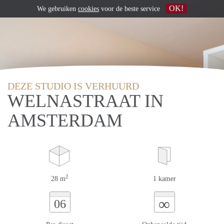
OK!
We gebruiken
cookies
voor de beste service
DEZE STUDIO IS VERHUURD
WELNASTRAAT IN
AMSTERDAM
2
28 m
1 kamer
∞
06