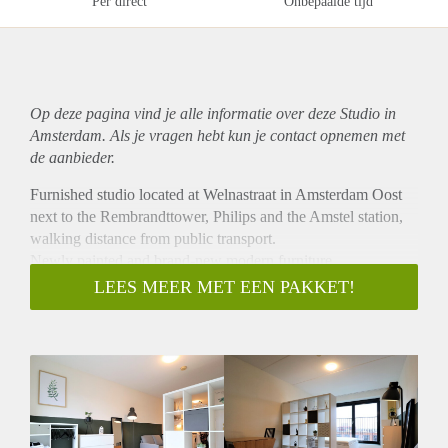
Per direct
Onbepaalde tijd
Op deze pagina vind je alle informatie over deze Studio in
Amsterdam. Als je vragen hebt kun je contact opnemen met
de aanbieder.
Furnished studio located at Welnastraat in Amsterdam Oost
next to the Rembrandttower, Philips and the Amstel station,
walking distance from public transport.
Newly painted and brand-new modern furniture.
- Available directly for a minimum of 12 months
LEES MEER MET EEN PAKKET!
- Registration possible
- No pets allowed
- Shared roof terrace
- Fully furnished
- 28m2
- Bathroom with toilet, sink, shower.
- Washing machine