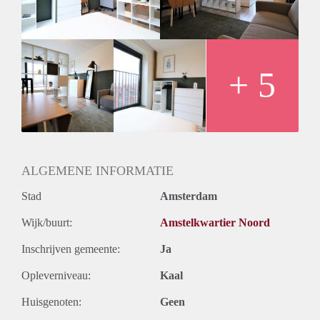
- Kitchen with appliances except for dishwasher
- Recently built
- Elevator in the building
Rental price € 1150,- excluding utilities
Deposit equal to 2 months rent
+ 5
ALGEMENE INFORMATIE
Stad
Amsterdam
Wijk/buurt:
Amstelkwartier Noord
Inschrijven gemeente:
Ja
Opleverniveau:
Kaal
Huisgenoten:
Geen