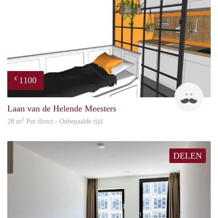
1100
€
Jonas
Laan van de Helende Meesters
2
28 m
Per direct - Onbepaalde tijd
DELEN