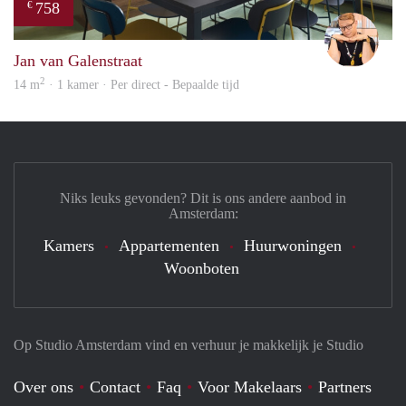
758
€
Carte
Jan van Galenstraat
2
14 m
· 1 kamer · Per direct - Bepaalde tijd
Niks leuks gevonden? Dit is ons andere aanbod in
Amsterdam:
Kamers
Appartementen
Huurwoningen
Woonboten
Op Studio Amsterdam vind en verhuur je makkelijk je Studio
Over ons
Contact
Faq
Voor Makelaars
Partners