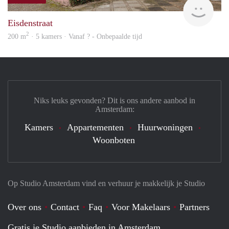
AMST
Eisdenstraat
2
200 m
· 5 kamers · Vanaf ? - Onbepaalde tijd
Niks leuks gevonden? Dit is ons andere aanbod in
Amsterdam:
Kamers
Appartementen
Huurwoningen
Woonboten
Op Studio Amsterdam vind en verhuur je makkelijk je Studio
Over ons
Contact
Faq
Voor Makelaars
Partners
Gratis je Studio aanbieden in Amsterdam