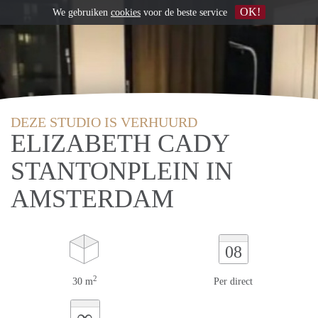
OK!
We gebruiken
cookies
voor de beste service
DEZE STUDIO IS VERHUURD
ELIZABETH CADY
STANTONPLEIN IN
AMSTERDAM
08
2
30 m
Per direct
∞