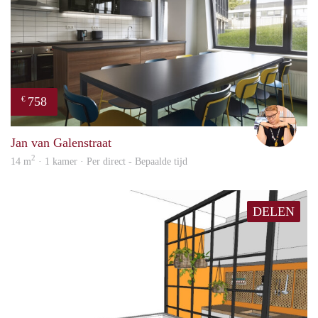
758
€
Carte
Jan van Galenstraat
2
14 m
· 1 kamer · Per direct - Bepaalde tijd
DELEN