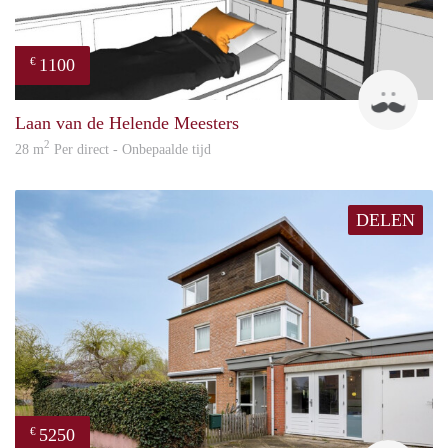
1100
€
Jonas
Laan van de Helende Meesters
2
28 m
Per direct - Onbepaalde tijd
DELEN
5250
€