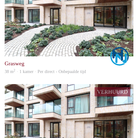
Marc
Grasweg
2
38 m
· 1 kamer · Per direct - Onbepaalde tijd
VERHUURD