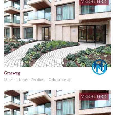
VERHUURD
Marc
Grasweg
2
38 m
· 1 kamer · Per direct - Onbepaalde tijd
VERHUURD