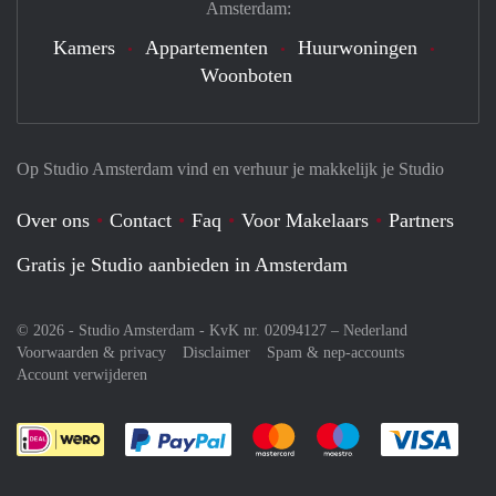
Amsterdam:
Kamers
Appartementen
Huurwoningen
Woonboten
Op Studio Amsterdam vind en verhuur je makkelijk je Studio
Over ons
Contact
Faq
Voor Makelaars
Partners
Gratis je Studio aanbieden in Amsterdam
© 2026 - Studio Amsterdam - KvK nr. 02094127 –
Nederland
Voorwaarden & privacy
Disclaimer
Spam & nep-accounts
Account verwijderen
Je rekent gemakkelijk af met Paypal
Je rekent gemakkelijk af met M
Je rekent gemakkelij
Je re