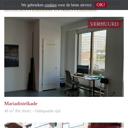
4 STUDIO'S VERHUURD IN DE WIJK / BUURT
OK!
We gebruiken
cookies
voor de beste service
BUIKSLOTERHAM IN AMSTERDAM
VERHUURD
Erwi
Mariadistelkade
2
49 m
Per direct - Onbepaalde tijd