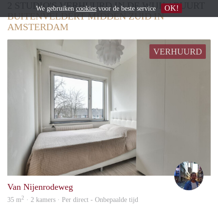
2 STUDIO'S VERHUURD IN DE WIJK / BUURT
OK!
We gebruiken
cookies
voor de beste service
BUITENVELDERT MIDDEN ZUID IN
AMSTERDAM
VERHUURD
Gide
Van Nijenrodeweg
2
35 m
· 2 kamers · Per direct - Onbepaalde tijd