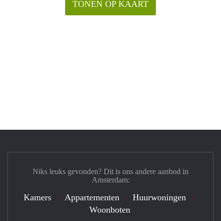
TONEN OP KAART
Niks leuks gevonden? Dit is ons andere aanbod in
Amsterdam:
Kamers
Appartementen
Huurwoningen
Woonboten