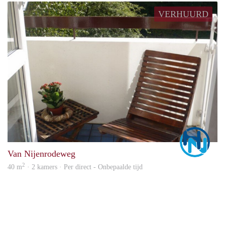
VERHUURD
Marc
Van Nijenrodeweg
2
40 m
· 2 kamers · Per direct - Onbepaalde tijd