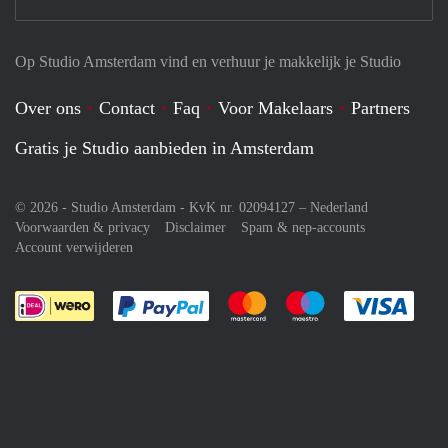
Op Studio Amsterdam vind en verhuur je makkelijk je Studio
Over ons
Contact
Faq
Voor Makelaars
Partners
Gratis je Studio aanbieden in Amsterdam
© 2026 - Studio Amsterdam - KvK nr. 02094127 –
Nederland
Voorwaarden & privacy
Disclaimer
Spam & nep-accounts
Account verwijderen
Je rekent gemakkelijk af met Paypal
Je rekent gemakkelijk af met M
Je rekent gemakkelij
Je re