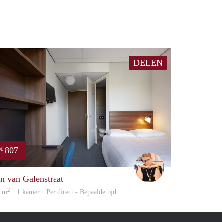
DELEN
807
€
Carter
an van Galenstraat
2
5 m
· 1 kamer · Per direct - Bepaalde tijd