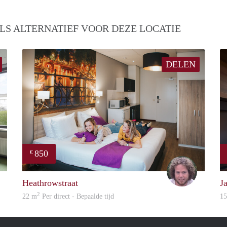
LS ALTERNATIEF VOOR DEZE LOCATIE
DELEN
850
€
Carter
David
Heathrowstraat
J
2
22 m
Per direct - Bepaalde tijd
1