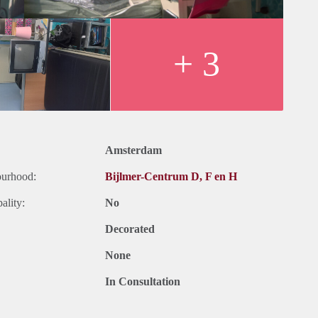
+ 3
Amsterdam
ourhood:
Bijlmer-Centrum D, F en H
ality:
No
Decorated
None
In Consultation