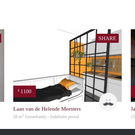
SHARE
1100
€
Mirjam
Jonas
Laan van de Helende Meesters
J
2
28 m
Immediately - Indefinite period
1