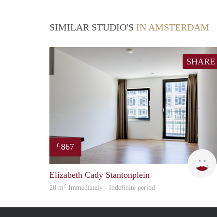
SIMILAR STUDIO'S
IN AMSTERDAM
SHARE
867
€
Elizabeth Cady Stantonplein
2
28 m
Immediately - Indefinite period