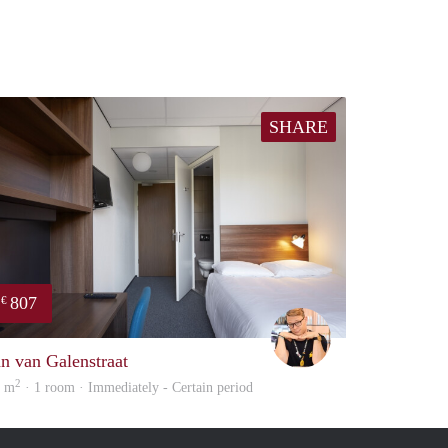
SHARE
807
€
Carter
an van Galenstraat
2
5 m
· 1 room · Immediately - Certain period