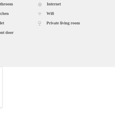
athroom
Internet
tchen
Wifi
let
Private living room
ont door