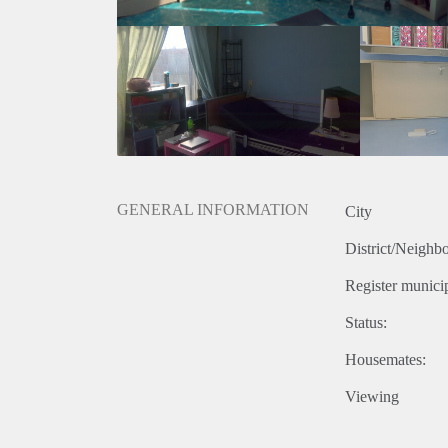
GENERAL INFORMATION
City
District/Neighb
Register municip
Status:
Housemates:
Viewing