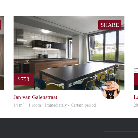
SHARE
758
€
David
Carter
Jan van Galenstraat
L
2
14 m
· 1 room · Immediately - Certain period
2