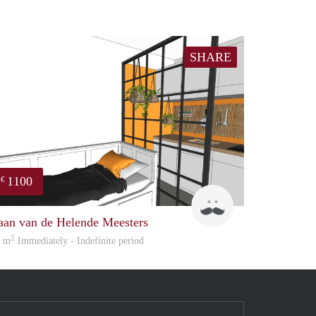
SHARE
1100
€
Jonas
aan van de Helende Meesters
2
8 m
Immediately - Indefinite period