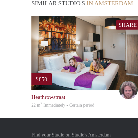
SIMILAR STUDIO'S
IN AMSTERDAM
SHARE
850
€
Heathrowstraat
2
22 m
Immediately - Certain period
Find your Studio on Studio's Amsterdam