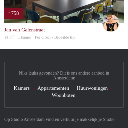
758
€
Carte
Jan van Galenstraat
2
14 m
· 1 kamer · Per direct - Bepaalde tijd
Niks leuks gevonden? Dit is ons andere aanbod in
Amsterdam:
Kamers
Appartementen
Huurwoningen
Woonboten
Op Studio Amsterdam vind en verhuur je makkelijk je Studio