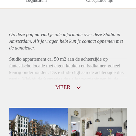
Begindatum
Onbepaalde tijd
Op deze pagina vind je alle informatie over deze Studio in
Amsterdam. Als je vragen hebt kun je contact opnemen met
de aanbieder.
Studio appartement ca. 50 m2 aan de achterzijde op
fantastische locatie met eigen keuken en badkamer, geheel
keurig onderhouden. Deze studio ligt aan de achterzijde dus
rustig. Vlakbij de 9 straatjes dus alle voorzieningen bij de
hand.
MEER
Per 1 mei beschikbaar voor 1 jaar.