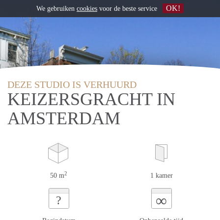
OK!
We gebruiken
cookies
voor de beste service
DEZE STUDIO IS VERHUURD
KEIZERSGRACHT IN
AMSTERDAM
2
50 m
1 kamer
∞
?