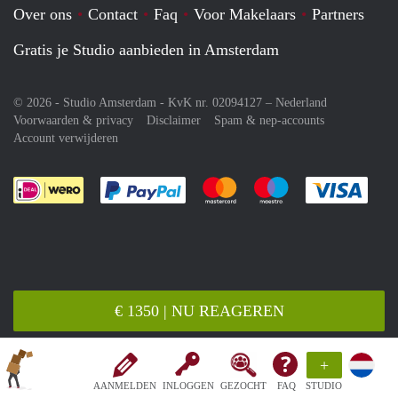
Over ons
Contact
Faq
Voor Makelaars
Partners
Gratis je Studio aanbieden in Amsterdam
© 2026 - Studio Amsterdam - KvK nr. 02094127 –
Nederland
Voorwaarden & privacy
Disclaimer
Spam & nep-accounts
Account verwijderen
Je rekent gemakkelijk af met Paypal
Je rekent gemakkelijk af met M
Je rekent gemakkelij
Je re
€ 1350 | NU REAGEREN
+
AANMELDEN
INLOGGEN
GEZOCHT
FAQ
STUDIO