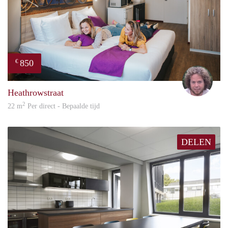
850
€
Davi
Heathrowstraat
2
22 m
Per direct - Bepaalde tijd
DELEN