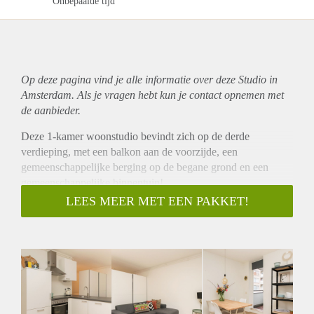
Onbepaalde tijd
Op deze pagina vind je alle informatie over deze Studio in
Amsterdam. Als je vragen hebt kun je contact opnemen met
de aanbieder.
Deze 1-kamer woonstudio bevindt zich op de derde
verdieping, met een balkon aan de voorzijde, een
gemeenschappelijke berging op de begane grond en een
gemeenschappelijke binnentuin!
Het complex heeft een eigen ingang voor dit deel via een
LEES MEER MET EEN PAKKET!
eigen veranda, dus geen lange galerijen. Veel glas geeft het
huis een vriendelijk karakter.
Achter de toegangsdeur bevindt zich een comfortabele hal
met voldoende ruimte voor jassen en tassen. Vanuit de hal
bereikt u de badkamer en de woonkamer / keuken. De
woonkamer is voorzien van diverse apparatuur in het
moderne huis. Er is een druk gecreëerd door de kledingkast