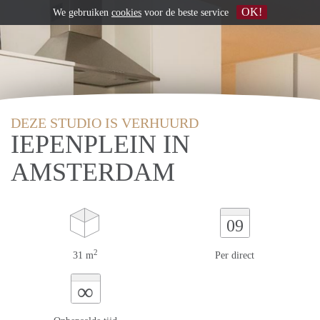
OK!
We gebruiken
cookies
voor de beste service
DEZE STUDIO IS VERHUURD
IEPENPLEIN IN
AMSTERDAM
09
2
31 m
Per direct
∞