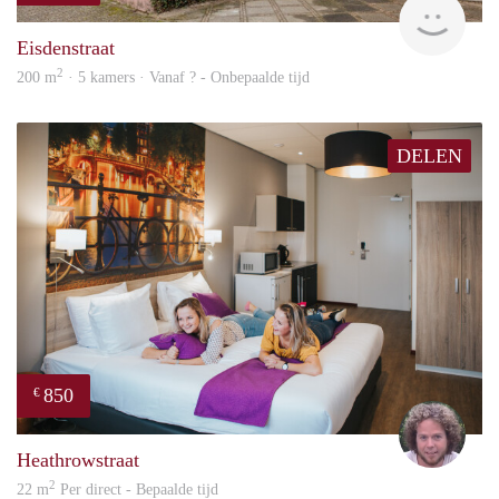
Eisdenstraat
2
200 m
· 5 kamers · Vanaf ? - Onbepaalde tijd
DELEN
850
€
Davi
Heathrowstraat
2
22 m
Per direct - Bepaalde tijd